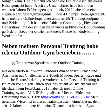
bringen kann. Und das natürlich ohne die Fehler die ich auf dieser
Reise gemacht habe! Auch als Unternehmer habe ich in den
weiteren Jahren Erfahrungen gesammelt
.
2012 habe ich meine
eigene Nahrungsergänzungslinie „Food 4 Champs“ herausgebracht,
hatte mehrere Onlineshops unter anderem für Trainingsequipment
und Bekleidung. Ich hatte eine Athleten Community „Physique
Generation“, mit der ich den Nachwuchs in Physique Bodybuilding
gefördert habe, einer speziellen Fitness Klasse bei Bodybuilding
Wettkämpfen.
Neben meinem Personal Training habe
ich ein Outdoor Gym betrieben……..
Mit dem Mario Klintworth Outdoor Gym habe ich Firmen und
Agenturen auf Challenges wie Tough Mudder, Spartan Race und
ähnliche Herausforderungen vorbereitet. Im Personal Training habe
ich mich vor einigen Jahren spezialisiert auf Muskelaufbau und
gleichzeitigem Fettabbau. 2018 habe ich mein Online
Trainingssystem ALL IN® digitalisiert. Hier ein Video zur
Entstehung von ALL IN:
https://youtu.be/UAoGakGGsik
Mein
gesamtes Wissen ist in dieses Trainingssystem eingeflossen, denn
seit 12 Jahren trainiere ich meine Klienten nach diesem System.